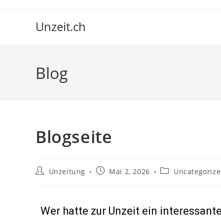
Unzeit.ch
Blog
Blogseite
Unzeitung
Mai 2, 2026
Uncategoriz
Wer hatte zur Unzeit ein interessant