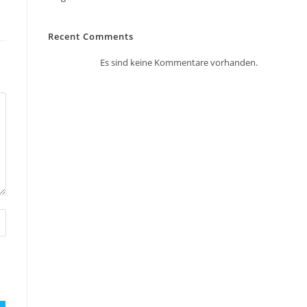
Recent Comments
Es sind keine Kommentare vorhanden.